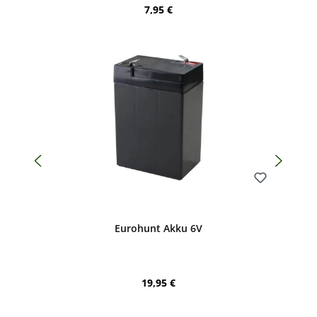
Regulärer Preis:
7,95 €
Bewerten
Eurohunt Akku 6V
Regulärer Preis:
19,95 €