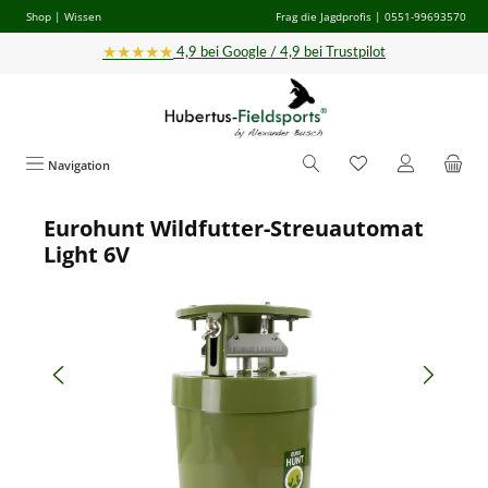
Shop
|
Wissen
Frag die Jagdprofis
| 0551-99693570
Zum Hauptinhalt springen
★★★★★
4,9 bei Google / 4,9 bei Trustpilot
Navigation
Eurohunt Wildfutter-Streuautomat
Bildergalerie überspringen
Light 6V