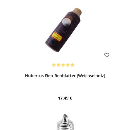
Bewerten
Durchschnittliche Bewertung von 5 von 5 Sternen
Hubertus Fiep-Rehblatter (Weichselholz)
Regulärer Preis:
17,49 €