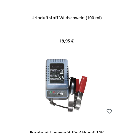
Bewerten
Urinduftstoff Wildschwein (100 ml)
Regulärer Preis:
19,95 €
Bewerten
Eurohunt Ladegerät für Akkus 6-12V