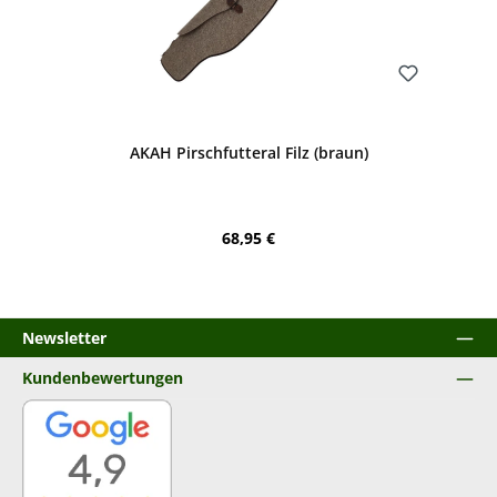
Bewerten
AKAH Pirschfutteral Filz (braun)
Regulärer Preis:
68,95 €
Newsletter
Kundenbewertungen