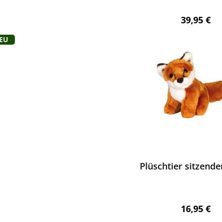
Regulärer 
39,95 €
Neu
ewerten
Plüschtier sitzende
Regulärer 
16,95 €