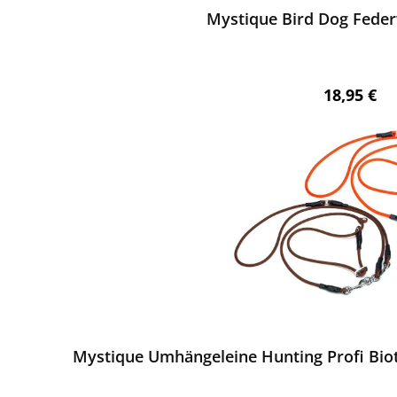
chnittliche Bewertung von 5 von 5 Sternen
Mystique Bird Dog Fed
Regulärer 
18,95 €
ewerten
Mystique Umhängeleine Hunting Profi Bi