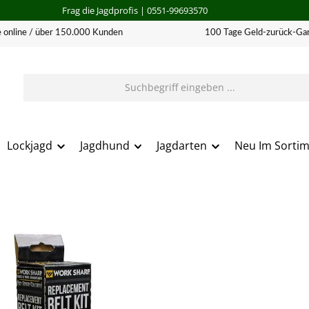
Frag die Jagdprofis
| 0551-99693570
 online / über 150.000 Kunden
100 Tage Geld-zurück-Gar
Lockjagd
Jagdhund
Jagdarten
Neu Im Sorti
erie überspringen