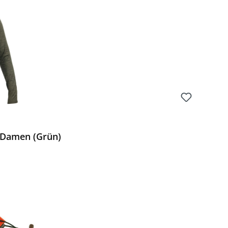
m Damen (Grün)
Preis: