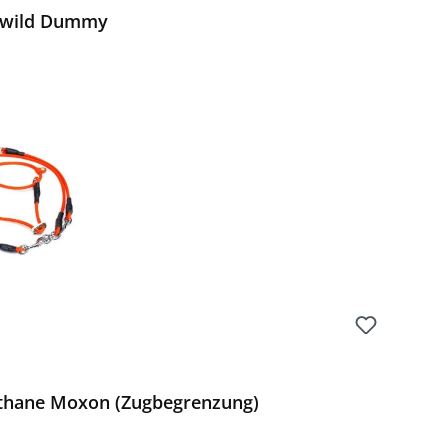
erwild Dummy
Preis:
othane Moxon (Zugbegrenzung)