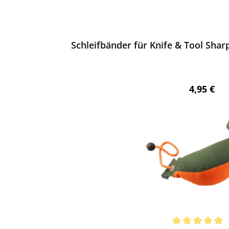
ewerten
Schleifbänder für Knife & Tool Shar
Regulärer
4,95 €
ewerten