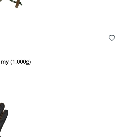
my (1.000g)
Preis: