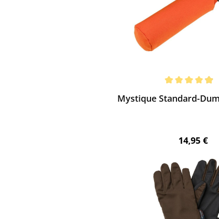
ewerten
chnittliche Bewertung von 4.96 von 5 Sternen
Mystique Standard-Dum
Regulärer 
14,95 €