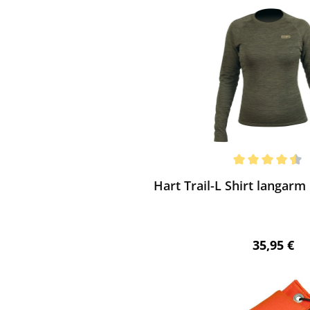
ewerten
chnittliche Bewertung von 4.5 von 5 Sternen
Hart Trail-L Shirt langar
Regulärer 
35,95 €