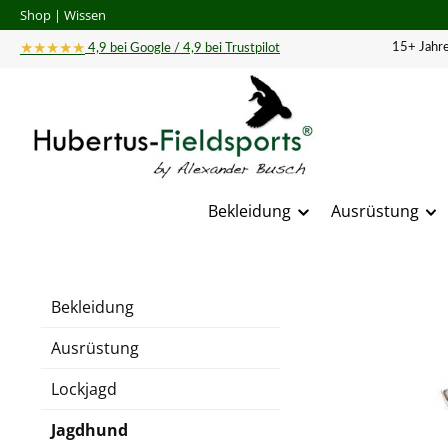
Shop
|
Wissen
 Hauptinhalt springen
Zur Suche springen
Zur Hauptnavigation springen
★★★★★
15+ Jahre
4,9 bei Google / 4,9 bei Trustpilot
Bekleidung
Ausrüstung
Bildergal
Bekleidung
Ausrüstung
Lockjagd
Jagdhund