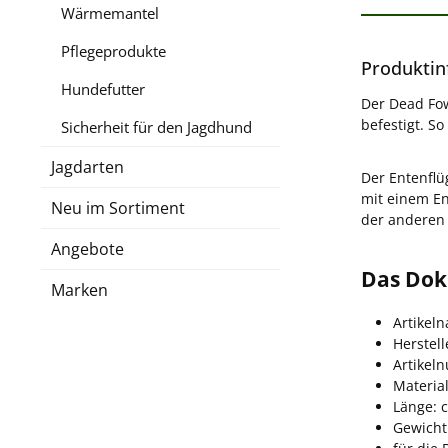
Wärmemantel
Pflegeprodukte
Produktin
Hundefutter
Der Dead Fo
befestigt. S
Sicherheit für den Jagdhund
Jagdarten
Der Entenflü
mit einem E
Neu im Sortiment
der anderen 
Angebote
Das Dok
Marken
Artikel
Herstell
Artikel
Materia
Länge: 
Gewicht: