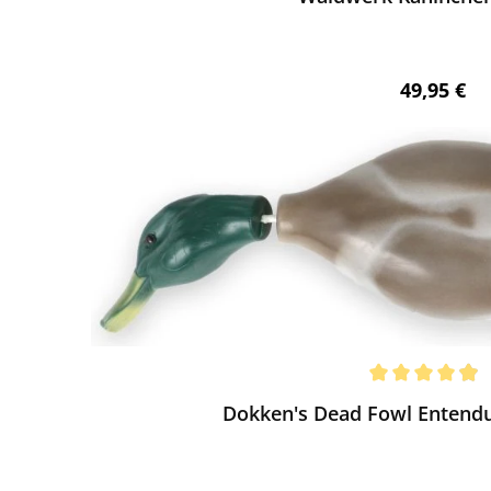
Regulärer 
49,95 €
ewerten
chnittliche Bewertung von 4.99 von 5 Sternen
Dokken's Dead Fowl Enten