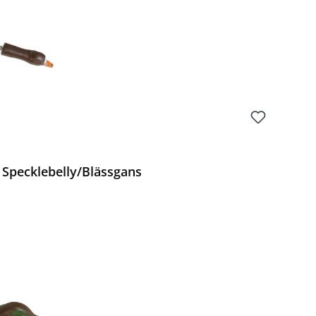
pecklebelly/Blässgans
Preis: