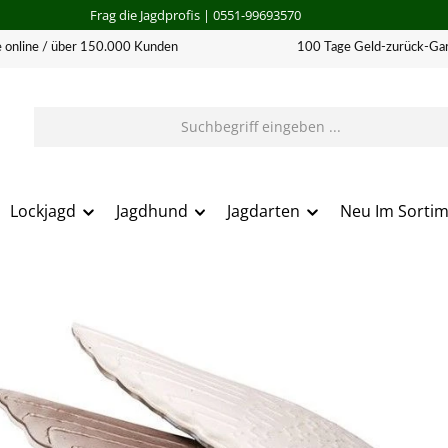
Frag die Jagdprofis
| 0551-99693570
 online / über 150.000 Kunden
100 Tage Geld-zurück-Gar
Lockjagd
Jagdhund
Jagdarten
Neu Im Sorti
erie überspringen