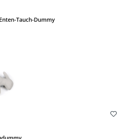
r Enten-Tauch-Dummy
Preis:
endummy