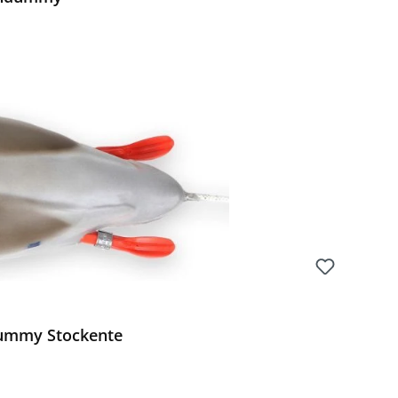
Preis:
dummy Stockente