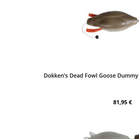
ewerten
Dokken's Dead Fowl Goose Dummy S
Regulärer 
81,95 €