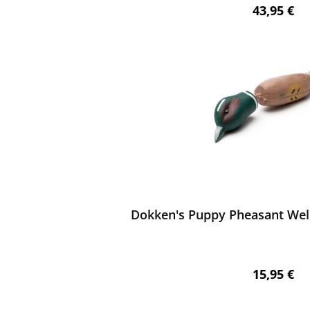
Regulärer 
43,95 €
ewerten
Dokken's Puppy Pheasant W
Regulärer 
15,95 €