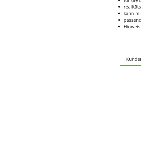
für die
realität
kann mi
passen
Hinweis:
Kunde
Produ