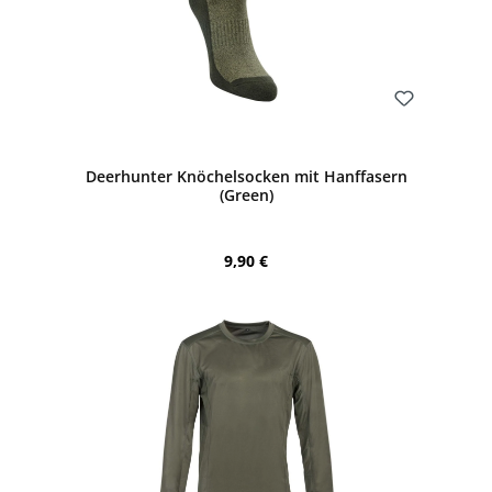
Bewerten
Deerhunter Knöchelsocken mit Hanffasern
(Green)
Regulärer Preis:
9,90 €