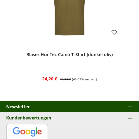
Bewerten
Blaser HunTec Camo T-Shirt (dunkel oliv)
Verkaufspreis:
Regulärer Preis:
24,26 €
44,95 €
(46.03% gespart)
Newsletter
Kundenbewertungen