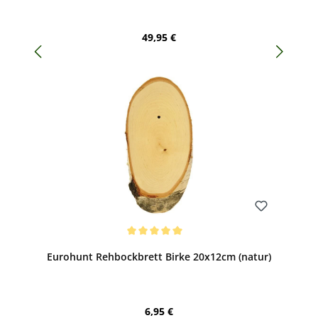
Regulärer Preis:
49,95 €
Bewerten
Durchschnittliche Bewertung von 5 von 5 Sternen
Eurohunt Rehbockbrett Birke 20x12cm (natur)
Regulärer Preis:
6,95 €