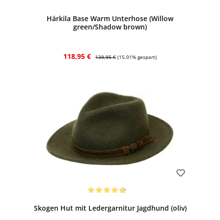
Härkila Base Warm Unterhose (Willow
green/Shadow brown)
Verkaufspreis:
Regulärer Preis:
118,95 €
139,95 €
(15.01% gespart)
Bewerten
Durchschnittliche Bewertung von 4.75 von 5 Sternen
Skogen Hut mit Ledergarnitur Jagdhund (oliv)