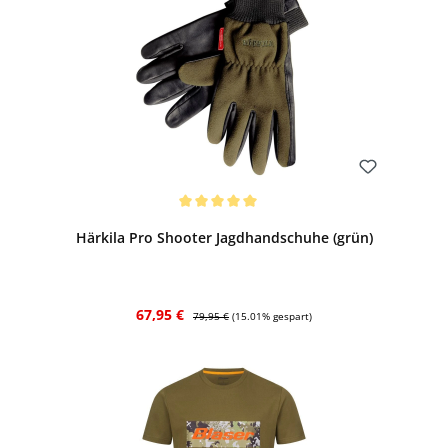
Bewerten
Durchschnittliche Bewertung von 5 von 5 Sternen
Härkila Pro Shooter Jagdhandschuhe (grün)
Verkaufspreis:
Regulärer Preis:
67,95 €
79,95 €
(15.01% gespart)