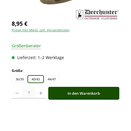
8,95 €
Preise inkl. MwSt. zzgl. Versandkosten
Größenberater
Lieferzeit: 1–2 Werktage
auswählen
Größe
36/39
40/43
44/47
Produkt Anzahl: Gib den gewünschten Wert ein oder benutze die Schaltfläche
In den Warenkorb