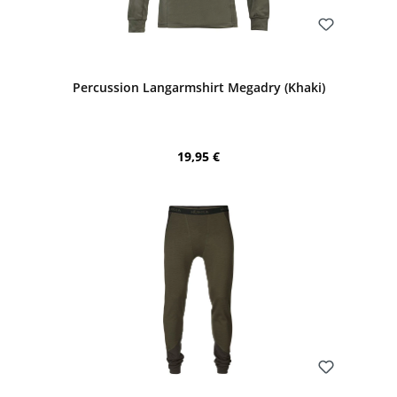
Bewerten
Percussion Langarmshirt Megadry (Khaki)
Regulärer Preis:
19,95 €
Bewerten