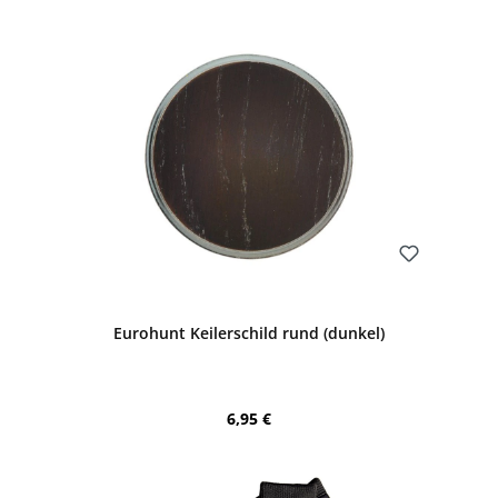
Bewerten
Eurohunt Keilerschild rund (dunkel)
Regulärer Preis:
6,95 €