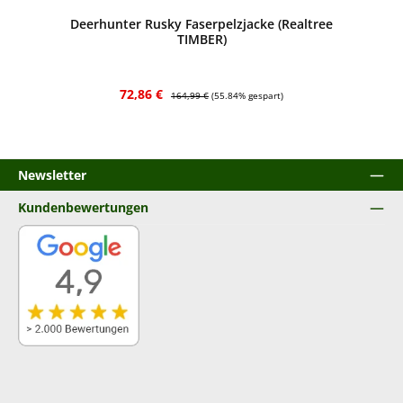
Deerhunter Rusky Faserpelzjacke (Realtree
TIMBER)
Verkaufspreis:
Regulärer Preis:
72,86 €
164,99 €
(55.84% gespart)
Newsletter
Kundenbewertungen