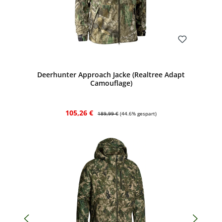
Bewerten
Deerhunter Approach Jacke (Realtree Adapt
Camouflage)
Verkaufspreis:
Regulärer Preis:
105,26 €
189,99 €
(44.6% gespart)