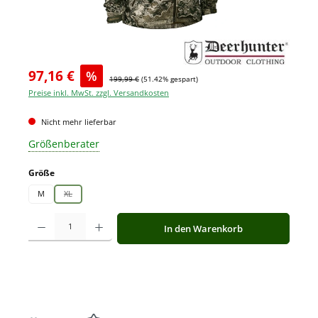
97,16 €
%
199,99 €
(51.42% gespart)
Preise inkl. MwSt. zzgl. Versandkosten
Nicht mehr lieferbar
Größenberater
auswählen
Größe
M
XL
(Diese Option ist zurzeit nicht verfügbar.)
Produkt Anzahl: Gib den gewünschten Wert ein oder benutze die Schaltfläche
In den Warenkorb