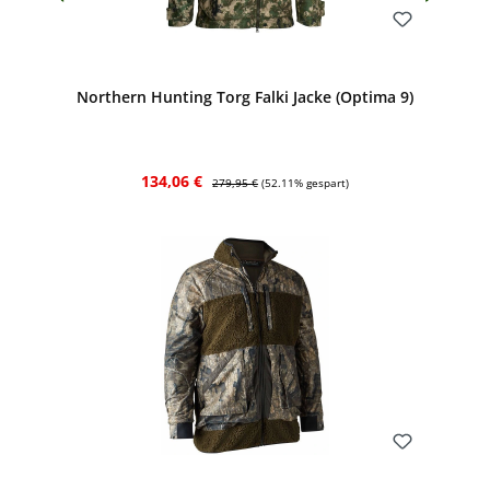
Bewerten
Northern Hunting Torg Falki Jacke (Optima 9)
Verkaufspreis:
Regulärer Preis:
134,06 €
279,95 €
(52.11% gespart)
Bewerten