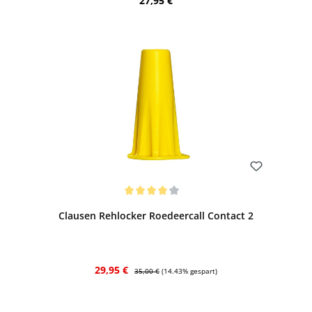
27,95 €
Bewerten
Durchschnittliche Bewertung von 4 von 5 Sternen
Clausen Rehlocker Roedeercall Contact 2
Verkaufspreis:
Regulärer Preis:
29,95 €
35,00 €
(14.43% gespart)