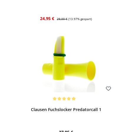
Verkaufspreis:
Regulärer Preis:
24,95 €
29,00 €
(13.97% gespart)
Bewerten
Durchschnittliche Bewertung von 5 von 5 Sternen
Clausen Fuchslocker Predatorcall 1
Regulärer Preis: