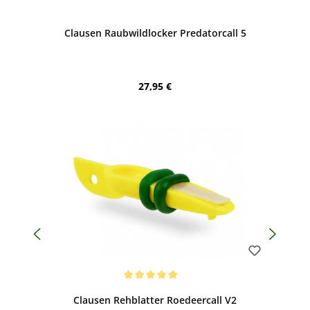
Bewerten
Clausen Raubwildlocker Predatorcall 5
Regulärer Preis:
27,95 €
Bewerten
Durchschnittliche Bewertung von 5 von 5 Sternen
Clausen Rehblatter Roedeercall V2