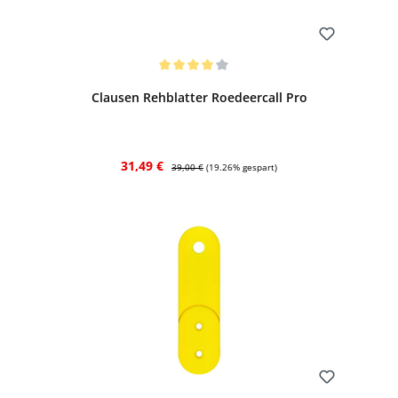
Bewerten
Durchschnittliche Bewertung von 4 von 5 Sternen
Clausen Rehblatter Roedeercall Pro
Verkaufspreis:
Regulärer Preis:
31,49 €
39,00 €
(19.26% gespart)