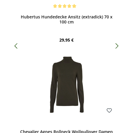
Bewerten
Durchschnittliche Bewertung von 5 von 5 Sternen
Hubertus Hundedecke Ansitz (extradick) 70 x
100 cm
Regulärer Preis:
29,95 €
Bewerten
Chevalier Agnes Rollneck Wollpullover Damen