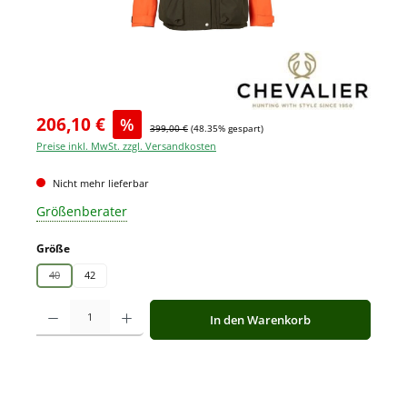
206,10 €
%
399,00 €
(48.35% gespart)
Preise inkl. MwSt. zzgl. Versandkosten
Nicht mehr lieferbar
Größenberater
auswählen
Größe
40
42
(Diese Option ist zurzeit nicht verfügbar.)
Produkt Anzahl: Gib den gewünschten Wert ein oder benutze die Schaltfläche
In den Warenkorb