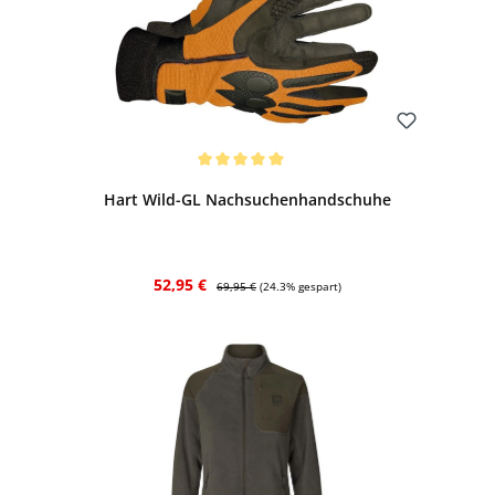
Bewerten
Durchschnittliche Bewertung von 5 von 5 Sternen
Hart Wild-GL Nachsuchenhandschuhe
Verkaufspreis:
Regulärer Preis:
52,95 €
69,95 €
(24.3% gespart)