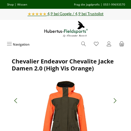
Shop
|
Wissen
Frag die Jagdprofis
| 0551-99693570
Zum Hauptinhalt springen
★★★★★
4,9 bei Google / 4,9 bei Trustpilot
Navigation
Chevalier Endeavor Chevalite Jacke
Bildergalerie überspringen
Damen 2.0 (High Vis Orange)