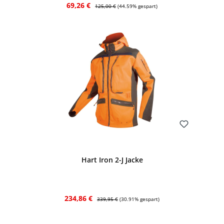
Verkaufspreis:
Regulärer Preis:
69,26 €
125,00 €
(44.59% gespart)
Bewerten
Hart Iron 2-J Jacke
Verkaufspreis:
Regulärer Preis:
234,86 €
339,95 €
(30.91% gespart)