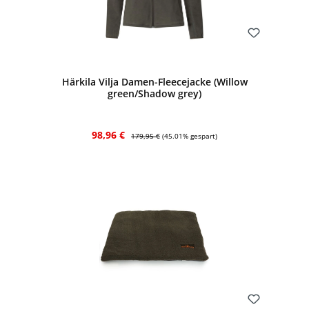
Bewerten
Härkila Vilja Damen-Fleecejacke (Willow
green/Shadow grey)
Verkaufspreis:
Regulärer Preis:
98,96 €
179,95 €
(45.01% gespart)