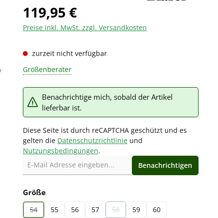
119,95 €
Preise inkl. MwSt. zzgl. Versandkosten
zurzeit nicht verfügbar
Größenberater
Benachrichtige mich, sobald der Artikel
lieferbar ist.
Diese Seite ist durch reCAPTCHA geschützt und es
gelten die
Datenschutzrichtlinie
und
Nutzungsbedingungen
.
Benachrichtigen
auswählen
Größe
54
55
56
57
58
59
60
(Diese Option ist zurzeit nicht verfügbar.)
(Diese Option ist zurzeit nicht verfügb