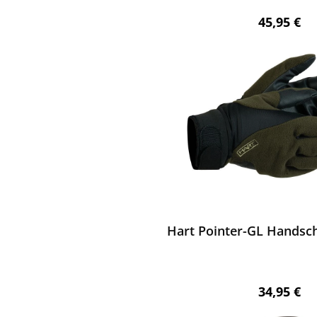
Regulärer 
45,95 €
ewerten
Hart Pointer-GL Handsc
Regulärer 
34,95 €