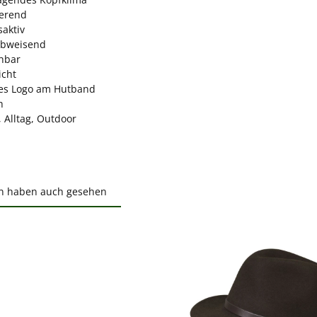
erend
aktiv
abweisend
hbar
icht
es Logo am Hutband
h
, Alltag, Outdoor
n haben auch gesehen
ktgalerie überspringen