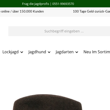
Frag die Jagdprofis
| 0551-99693570
 online / über 150.000 Kunden
100 Tage Geld-zurück-Gar
Lockjagd
Jagdhund
Jagdarten
Neu Im Sorti
erie überspringen