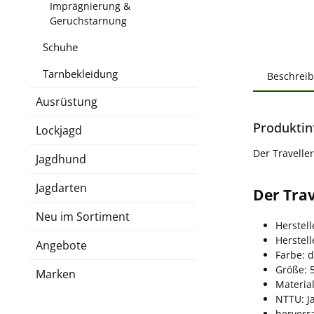
Imprägnierung &
Geruchstarnung
Schuhe
Tarnbekleidung
Beschrei
Ausrüstung
Produktin
Lockjagd
Der Travelle
Jagdhund
Jagdarten
Der Trav
Neu im Sortiment
Herstell
Herstel
Angebote
Farbe: 
Größe: 
Marken
Material
NTTU: Ja
hervorr