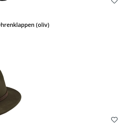
hrenklappen (oliv)
Preis: