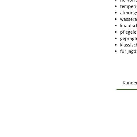
temperi
atmungs
wasser
knautsc
pflegele
geprägt
klassisc
für Jagd
Kunde
Produ