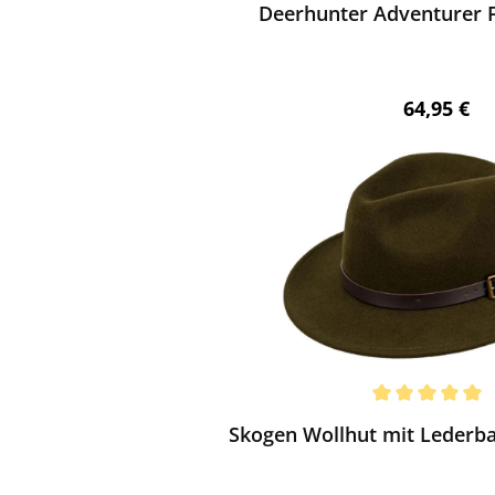
Deerhunter Adventurer F
Regulärer 
64,95 €
ewerten
chnittliche Bewertung von 5 von 5 Sternen
Skogen Wollhut mit Lederban