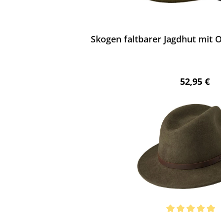
ewerten
Skogen faltbarer Jagdhut mit O
Regulärer 
52,95 €
ewerten
chnittliche Bewertung von 5 von 5 Sternen