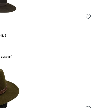
Hut
s:
 gespart)