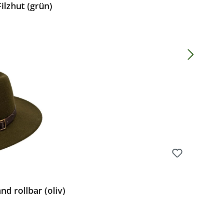
ilzhut (grün)
Preis:
d rollbar (oliv)