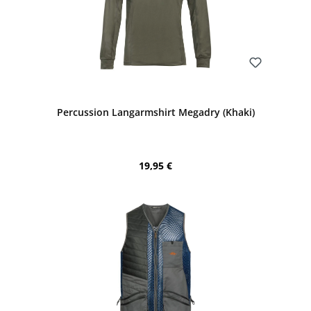
Bewerten
Percussion Langarmshirt Megadry (Khaki)
Regulärer Preis:
19,95 €