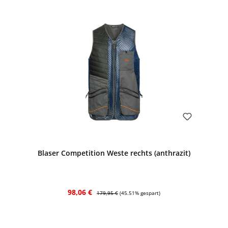
Bewerten
Blaser Competition Weste rechts (anthrazit)
Verkaufspreis:
Regulärer Preis:
98,06 €
179,95 €
(45.51% gespart)