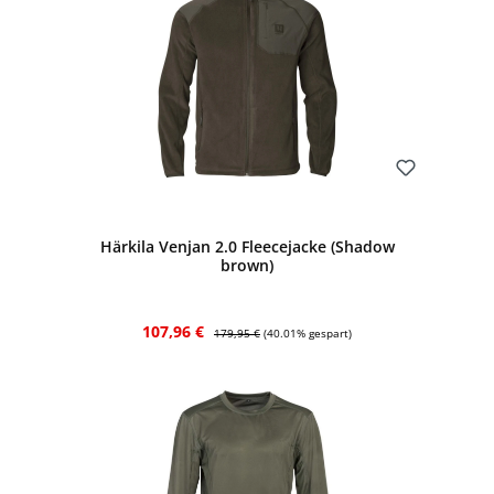
Bewerten
Härkila Venjan 2.0 Fleecejacke (Shadow
brown)
Verkaufspreis:
Regulärer Preis:
107,96 €
179,95 €
(40.01% gespart)