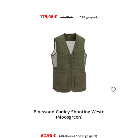
Verkaufspreis:
Regulärer Preis:
179,06 €
399,95 €
(55.23% gespart)
Bewerten
Pinewood Cadley Shooting Weste
(Moosgreen)
Verkaufspreis:
Regulärer Preis:
62,96 €
119,95 €
(47.51% gespart)