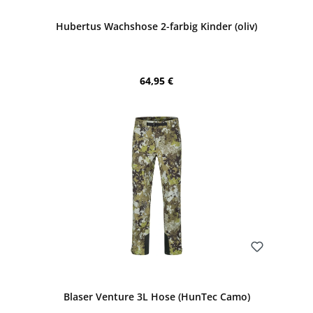
Hubertus Wachshose 2-farbig Kinder (oliv)
Regulärer Preis:
64,95 €
Bewerten
Blaser Venture 3L Hose (HunTec Camo)