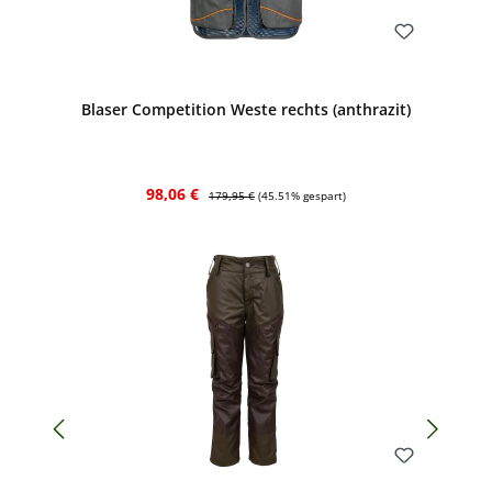
Bewerten
Blaser Competition Weste rechts (anthrazit)
Verkaufspreis:
Regulärer Preis:
98,06 €
179,95 €
(45.51% gespart)
Bewerten