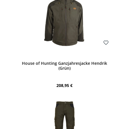
Bewerten
House of Hunting Ganzjahresjacke Hendrik
(Grün)
Regulärer Preis:
208,95 €