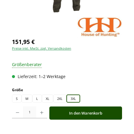
151,95 €
Preise inkl. MwSt. zzgl. Versandkosten
Größenberater
Lieferzeit: 1–2 Werktage
auswählen
Größe
S
M
L
XL
2XL
3XL
Produkt Anzahl: Gib den gewünschten Wert ein oder benutze die Schaltfläche
In den Warenkorb