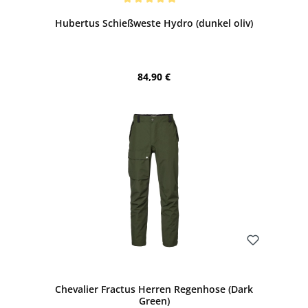
Durchschnittliche Bewertung von 5 von 5 Sternen
Hubertus Schießweste Hydro (dunkel oliv)
Regulärer Preis:
84,90 €
Bewerten
Chevalier Fractus Herren Regenhose (Dark
Green)