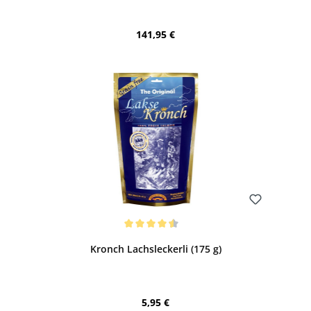
Regulärer Preis:
141,95 €
Bewerten
Durchschnittliche Bewertung von 4.5 von 5 Sternen
Kronch Lachsleckerli (175 g)
Regulärer Preis:
5,95 €