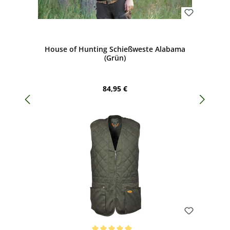
Bewerten
House of Hunting Schießweste Alabama
(Grün)
Regulärer Preis:
84,95 €
Bewerten