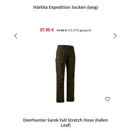
Durchschnittliche Bewertung von 4.5 von 5 Sternen
Härkila Expedition Socken (lang)
Verkaufspreis:
Regulärer Preis:
37,95 €
44,95 €
(15.57% gespart)
Bewerten
Deerhunter Sarek Full Stretch Hose (Fallen
Leaf)