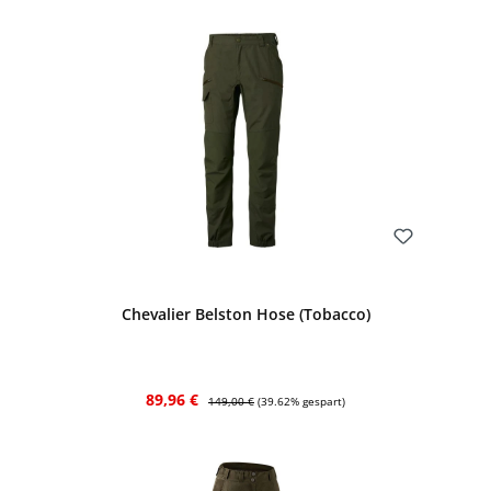
Bewerten
Chevalier Belston Hose (Tobacco)
Verkaufspreis:
Regulärer Preis:
89,96 €
149,00 €
(39.62% gespart)