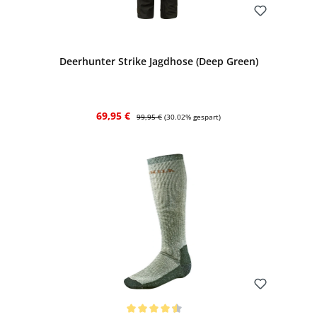
Bewerten
Deerhunter Strike Jagdhose (Deep Green)
Verkaufspreis:
Regulärer Preis:
69,95 €
99,95 €
(30.02% gespart)
Bewerten