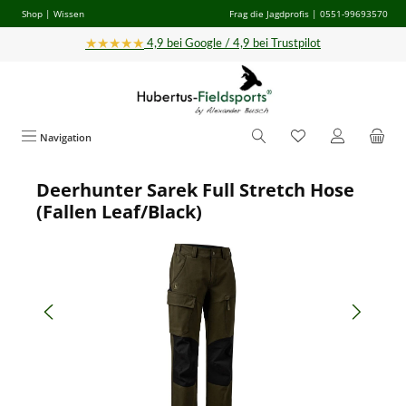
Shop
|
Wissen
Frag die Jagdprofis
| 0551-99693570
Zum Hauptinhalt springen
★★★★★
4,9 bei Google / 4,9 bei Trustpilot
Navigation
Deerhunter Sarek Full Stretch Hose
Bildergalerie überspringen
(Fallen Leaf/Black)