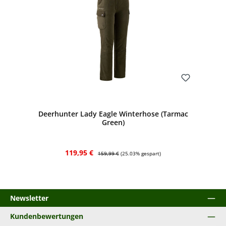
Bewerten
Deerhunter Lady Eagle Winterhose (Tarmac
Green)
Verkaufspreis:
Regulärer Preis:
119,95 €
159,99 €
(25.03% gespart)
Newsletter
Kundenbewertungen