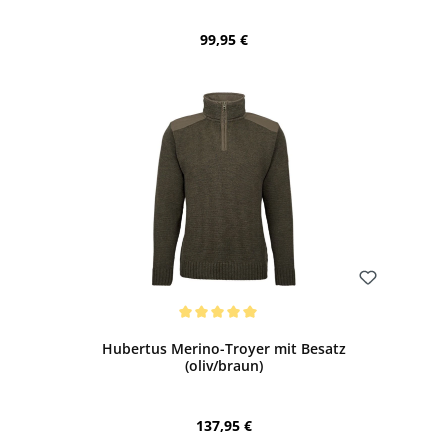
Regulärer Preis:
99,95 €
Bewerten
Durchschnittliche Bewertung von 5 von 5 Sternen
Hubertus Merino-Troyer mit Besatz
(oliv/braun)
Regulärer Preis:
137,95 €