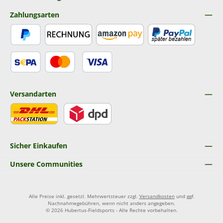
Zahlungsarten
PayPal
Rechnung
Amazon Pay
Später Bezahlen
SEPA Lastschrift
Kredit- oder Debitkarte
Versandarten
DHL
DPD
Sicher Einkaufen
Unsere Communities
Alle Preise inkl. gesetzl. Mehrwertsteuer zzgl.
Versandkosten
und ggf.
Nachnahmegebühren, wenn nicht anders angegeben.
© 2026 Hubertus-Fieldsports - Alle Rechte vorbehalten.