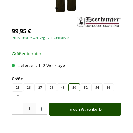
99,95 €
Preise inkl. MwSt. zzgl. Versandkosten
Größenberater
Lieferzeit: 1–2 Werktage
auswählen
Größe
25
26
27
28
48
50
52
54
56
58
Produkt Anzahl: Gib den gewünschten Wert ein oder benutze die Schaltfläche
In den Warenkorb