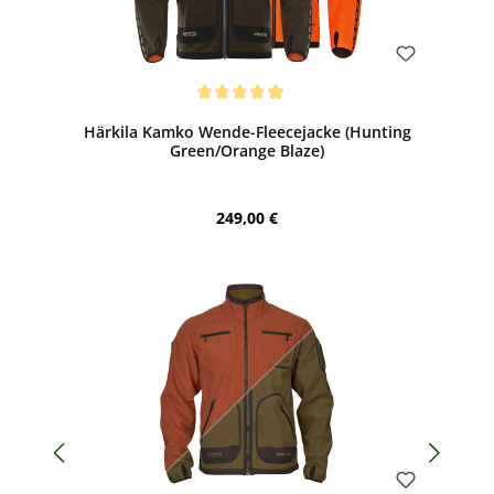
Bewerten
Durchschnittliche Bewertung von 4.88 von 5 Sternen
Härkila Kamko Wende-Fleecejacke (Hunting
Green/Orange Blaze)
Regulärer Preis:
249,00 €