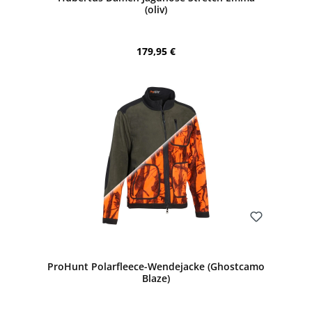
(oliv)
Regulärer Preis:
179,95 €
Bewerten
ProHunt Polarfleece-Wendejacke (Ghostcamo
Blaze)