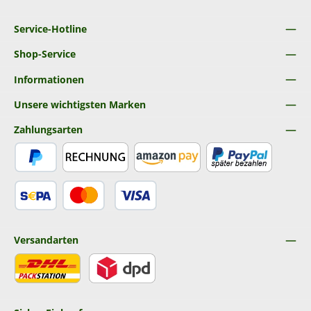
Service-Hotline
Shop-Service
Informationen
Unsere wichtigsten Marken
Zahlungsarten
PayPal
Rechnung
Amazon Pay
Später Bezahlen
SEPA Lastschrift
Kredit- oder Debitkarte
Versandarten
DHL
DPD