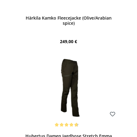
Bewerten
Härkila Kamko Fleecejacke (Olive/Arabian
spice)
Regulärer Preis:
249,00 €
Bewerten
Durchschnittliche Bewertung von 4.8 von 5 Sternen
Hubertus Damen Jagdhose Stretch Emma