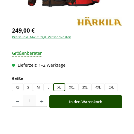
249,00 €
Preise inkl. MwSt. zzgl. Versandkosten
Größenberater
Lieferzeit: 1–2 Werktage
auswählen
Größe
XS
S
M
L
XL
XXL
3XL
4XL
5XL
Produkt Anzahl: Gib den gewünschten Wert ein oder benutze die Schaltfläche
In den Warenkorb