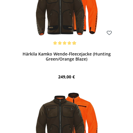
Bewerten
Durchschnittliche Bewertung von 4.88 von 5 Sternen
Härkila Kamko Wende-Fleecejacke (Hunting
Green/Orange Blaze)
Regulärer Preis:
249,00 €