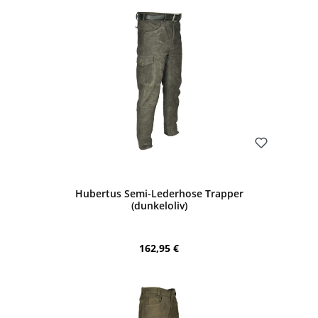
Bewerten
Hubertus Semi-Lederhose Trapper
(dunkeloliv)
Regulärer Preis:
162,95 €