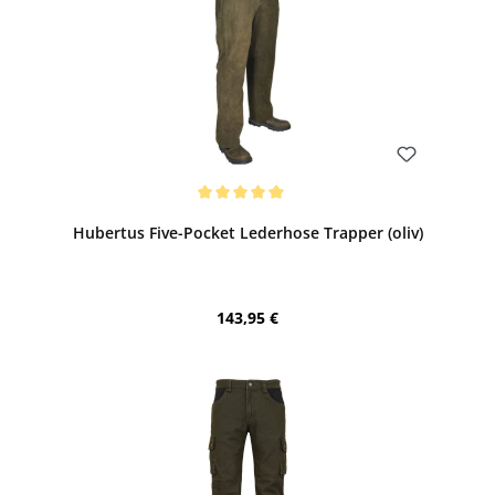
Bewerten
Durchschnittliche Bewertung von 5 von 5 Sternen
Hubertus Five-Pocket Lederhose Trapper (oliv)
Regulärer Preis:
143,95 €