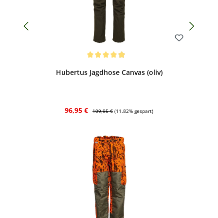
Bewerten
Durchschnittliche Bewertung von 4.88 von 5 Sternen
Hubertus Jagdhose Canvas (oliv)
Verkaufspreis:
Regulärer Preis:
96,95 €
109,95 €
(11.82% gespart)