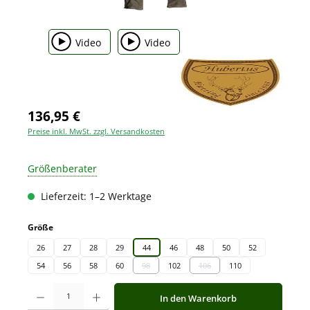
Video
Video
136,95 €
Preise inkl. MwSt. zzgl. Versandkosten
Größenberater
Lieferzeit: 1–2 Werktage
auswählen
Größe
26
27
28
29
44
46
48
50
52
54
56
58
60
98
102
106
110
(Diese Option ist zurzeit nicht verfügbar.)
(Diese Option ist zurzeit nicht v
Produkt Anzahl: Gib den gewünschten Wert ein oder benutze die Schaltfläche
In den Warenkorb