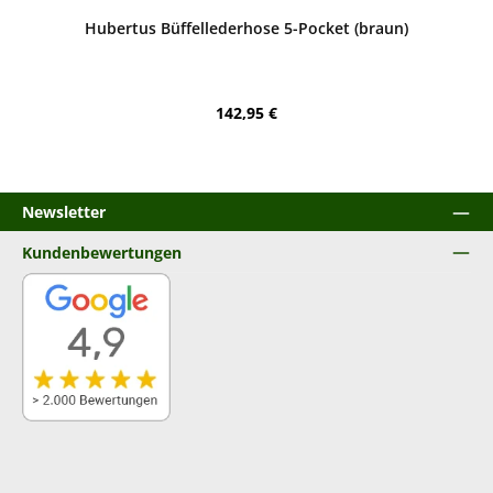
Durchschnittliche Bewertung von 5 von 5 Sternen
Hubertus Büffellederhose 5-Pocket (braun)
Regulärer Preis:
142,95 €
Newsletter
Kundenbewertungen