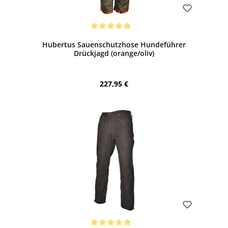
Bewerten
Durchschnittliche Bewertung von 5 von 5 Sternen
Hubertus Sauenschutzhose Hundeführer
Drückjagd (orange/oliv)
Regulärer Preis:
227,95 €
Bewerten