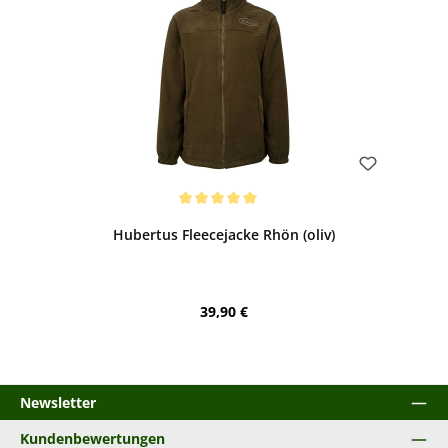
Bewerten
Durchschnittliche Bewertung von 5 von 5 Sternen
Hubertus Fleecejacke Rhön (oliv)
Regulärer Preis:
39,90 €
Newsletter
Kundenbewertungen