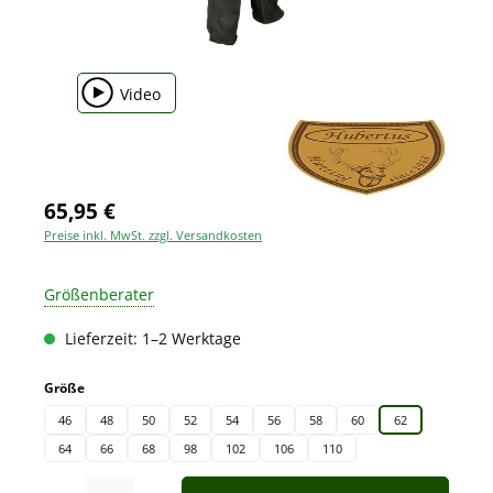
Video
65,95 €
Preise inkl. MwSt. zzgl. Versandkosten
Größenberater
Lieferzeit: 1–2 Werktage
auswählen
Größe
46
48
50
52
54
56
58
60
62
64
66
68
98
102
106
110
Produkt Anzahl: Gib den gewünschten Wert ein oder benutze die Schaltfläche