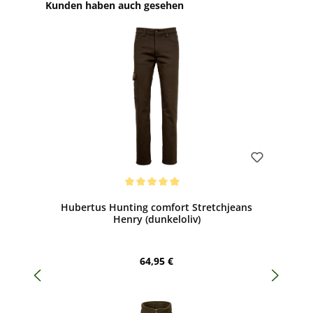
Produktgalerie überspringen
Kunden haben auch gesehen
Bewerten
Durchschnittliche Bewertung von 5 von 5 Sternen
Hubertus Hunting comfort Stretchjeans
Henry (dunkeloliv)
Regulärer Preis:
64,95 €