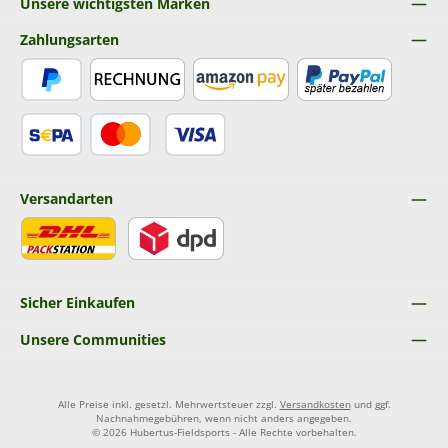
Unsere wichtigsten Marken
Zahlungsarten
PayPal
Rechnung
Amazon Pay
Später Bezahlen
SEPA Lastschrift
Kredit- oder Debitkarte
Versandarten
DHL
DPD
Sicher Einkaufen
Unsere Communities
Alle Preise inkl. gesetzl. Mehrwertsteuer zzgl.
Versandkosten
und ggf.
Nachnahmegebühren, wenn nicht anders angegeben.
© 2026 Hubertus-Fieldsports - Alle Rechte vorbehalten.