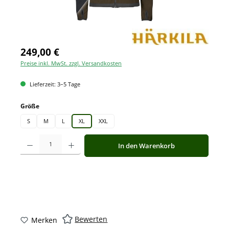
249,00 €
Preise inkl. MwSt. zzgl. Versandkosten
Lieferzeit: 3–5 Tage
auswählen
Größe
S
M
L
XL
XXL
Produkt Anzahl: Gib den gewünschten Wert ein oder benutze die Schaltfläche
In den Warenkorb
Bewerten
Merken