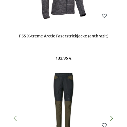
Bewerten
PSS X-treme Arctic Faserstrickjacke (anthrazit)
Regulärer Preis:
132,95 €