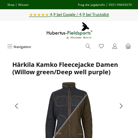
Shop
|
Wissen
Frag die Jagdprofis
| 0551-99693570
Zum Hauptinhalt springen
★★★★★
4,9 bei Google / 4,9 bei Trustpilot
Navigation
Härkila Kamko Fleecejacke Damen
Bildergalerie überspringen
(Willow green/Deep well purple)