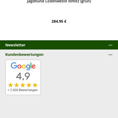
Jagdhund Lodenweste Illmitz (grün)
Regulärer Preis:
284,95 €
Newsletter
Kundenbewertungen