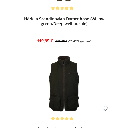
Bewerten
Durchschnittliche Bewertung von 5 von 5 Sternen
Härkila Scandinavian Damenhose (Willow
green/Deep well purple)
Verkaufspreis:
Regulärer Preis:
119,95 €
169,95 €
(29.42% gespart)
Bewerten
Durchschnittliche Bewertung von 5 von 5 Sternen