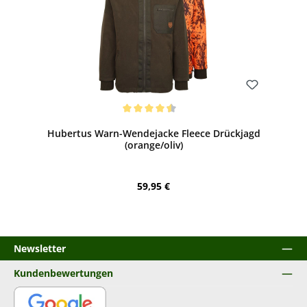
Bewerten
Durchschnittliche Bewertung von 4.5 von 5 Sternen
Hubertus Warn-Wendejacke Fleece Drückjagd
(orange/oliv)
Regulärer Preis:
59,95 €
Newsletter
Kundenbewertungen