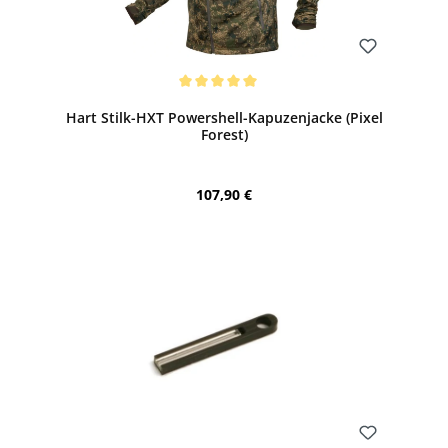
Bewerten
Durchschnittliche Bewertung von 5 von 5 Sternen
Hart Stilk-HXT Powershell-Kapuzenjacke (Pixel
Forest)
Regulärer Preis:
107,90 €