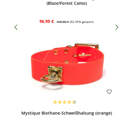
(Blaze/Forest Camo)
Verkaufspreis:
Regulärer Preis:
96,95 €
169,95 €
(42.95% gespart)
Bewerten
Durchschnittliche Bewertung von 4.5 von 5 Sternen
Mystique Biothane-Schweißhalsung (orange)