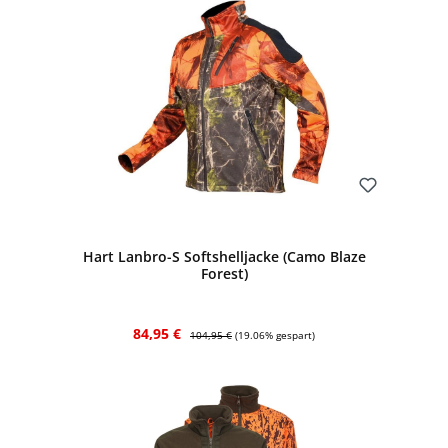
Bewerten
Hart Lanbro-S Softshelljacke (Camo Blaze
Forest)
Verkaufspreis:
Regulärer Preis:
84,95 €
104,95 €
(19.06% gespart)