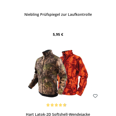
Bewerten
Niebling Prüfspiegel zur Laufkontrolle
Regulärer Preis:
5,95 €
Bewerten
Durchschnittliche Bewertung von 4.7 von 5 Sternen
Hart Latok-2D Softshell-Wendejacke