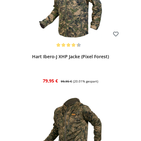
Bewerten
Durchschnittliche Bewertung von 4.25 von 5 Sternen
Hart Ibero-J XHP Jacke (Pixel Forest)
Verkaufspreis:
Regulärer Preis:
79,95 €
99,95 €
(20.01% gespart)