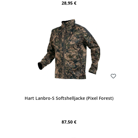
Regulärer Preis:
28,95 €
Bewerten
Hart Lanbro-S Softshelljacke (Pixel Forest)
Regulärer Preis:
87,50 €