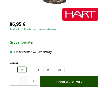
86,95 €
Preise inkl. MwSt. zzgl. Versandkosten
Größenberater
Lieferzeit: 1–2 Werktage
auswählen
Größe
S
M
L
XL
XXL
3XL
Produkt Anzahl: Gib den gewünschten Wert ein oder benutze die Schaltfläche
In den Warenkorb