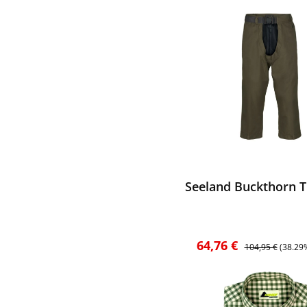
ewerten
Seeland Buckthorn T
Verkaufspreis:
Regulärer Preis:
64,76 €
104,95 €
(38.29