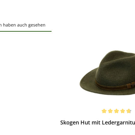
n haben auch gesehen
ktgalerie überspringen
ewerten
chnittliche Bewertung von 4.75 von 5 Sternen
Skogen Hut mit Ledergarnitur