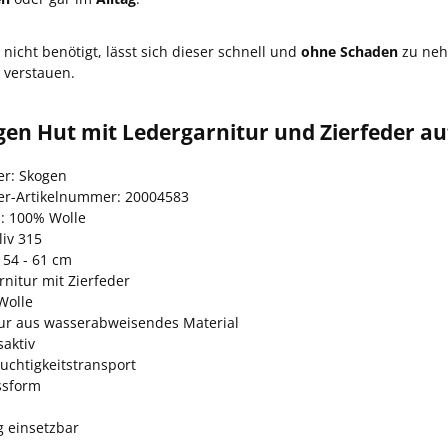
nicht benötigt, lässt sich dieser schnell und
ohne Schaden
zu ne
 verstauen.
en Hut mit Ledergarnitur und Zierfeder auf
er: Skogen
ler-Artikelnummer: 20004583
l: 100% Wolle
liv 315
 54 - 61 cm
nitur mit Zierfeder
Wolle
ur aus wasserabweisendes Material
aktiv
uchtigkeitstransport
ssform
ig einsetzbar