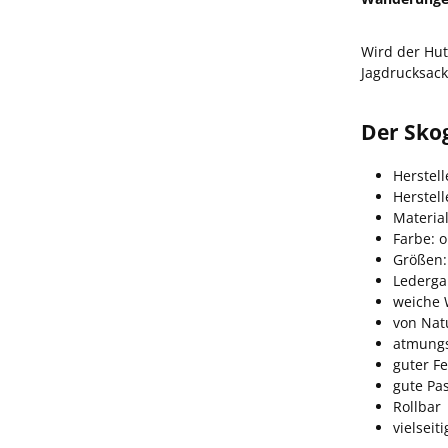
Wird der Hut 
Jagdrucksack
Der Skog
Herstell
Herstel
Materia
Farbe: o
Größen:
Ledergar
weiche 
von Nat
atmungs
guter Fe
gute Pa
Rollbar
vielseit