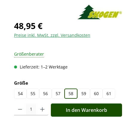
48,95 €
Preise inkl. MwSt. zzgl. Versandkosten
Größenberater
Lieferzeit: 1–2 Werktage
auswählen
Größe
54
55
56
57
58
59
60
61
Produkt Anzahl: Gib den gewünschten Wert ein oder benutz
In den Warenkorb