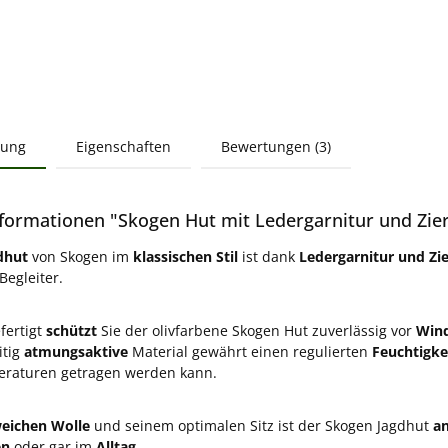
bung
Eigenschaften
Bewertungen (3)
formationen "Skogen Hut mit Ledergarnitur und Zierf
dhut
von Skogen im
klassischen Stil
ist dank
Ledergarnitur und Zi
Begleiter.
fertigt
schützt
Sie der olivfarbene Skogen Hut zuverlässig vor
Wind
itig
atmungsaktive
Material gewährt einen regulierten
Feuchtigke
raturen getragen werden kann.
eichen Wolle
und seinem optimalen Sitz ist der Skogen Jagdhut
a
en
oder gar im
Alltag
.