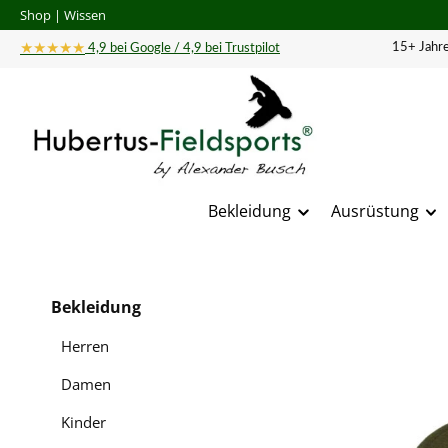
Shop
|
Wissen
 Hauptinhalt springen
Zur Suche springen
Zur Hauptnavigation springen
★★★★★
15+ Jahre
4,9 bei Google / 4,9 bei Trustpilot
Bekleidung
Ausrüstung
Bildergal
Bekleidung
Herren
Damen
Kinder