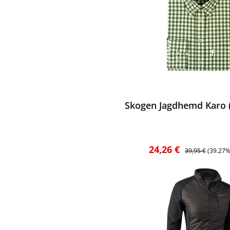
ewerten
Skogen Jagdhemd Karo (
Verkaufspreis:
Regulärer Preis:
24,26 €
39,95 €
(39.27%