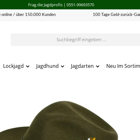
Frag die Jagdprofis
| 0551-99693570
 online / über 150.000 Kunden
100 Tage Geld-zurück-Gar
Lockjagd
Jagdhund
Jagdarten
Neu Im Sorti
erie überspringen