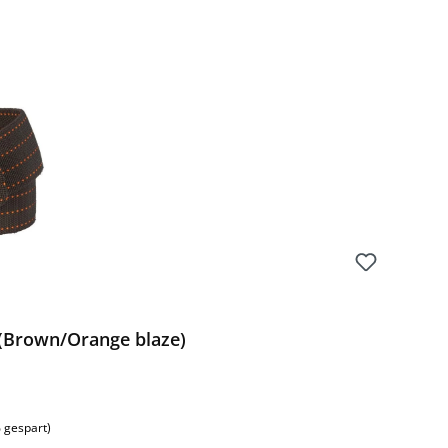
Preis:
 (Brown/Orange blaze)
 gespart)