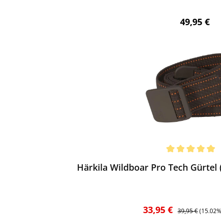
Regulärer 
49,95 €
ewerten
chnittliche Bewertung von 5 von 5 Sternen
Härkila Wildboar Pro Tech Gürtel
Verkaufspreis:
Regulärer Preis:
33,95 €
39,95 €
(15.02%