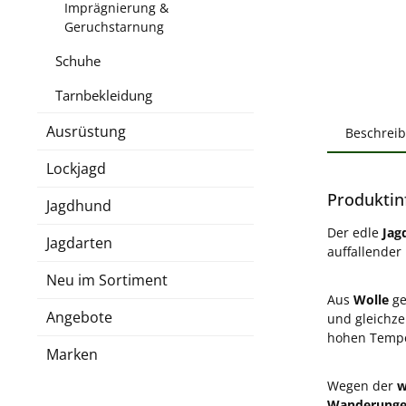
Imprägnierung &
Geruchstarnung
Schuhe
Tarnbekleidung
Ausrüstung
Beschrei
Lockjagd
Produktin
Jagdhund
Der edle
Jag
Jagdarten
auffallender 
Neu im Sortiment
Aus
Wolle
ge
Angebote
und gleichze
hohen Tempe
Marken
Wegen der
w
Wanderung