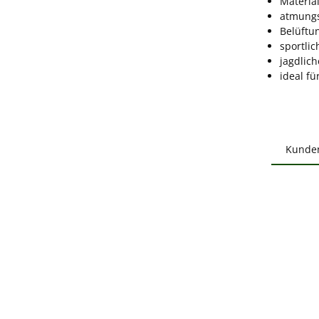
Material
atmungs
Belüftu
sportlic
jagdlich
ideal f
Kunde
Produ