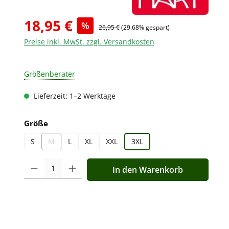
18,95 €
%
26,95 €
(29.68% gespart)
Preise inkl. MwSt. zzgl. Versandkosten
Größenberater
Lieferzeit: 1–2 Werktage
auswählen
Größe
S
M
L
XL
XXL
3XL
(Diese Option ist zurzeit nicht verfügbar.)
Produkt Anzahl: Gib den gewünschten Wert ein oder benutz
In den Warenkorb