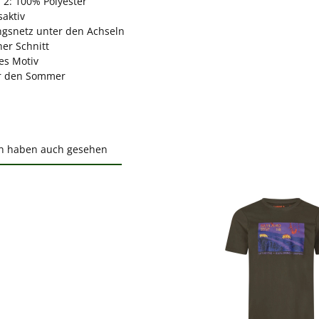
 2: 100% Polyester
aktiv
ngsnetz unter den Achseln
her Schnitt
es Motiv
ür den Sommer
n haben auch gesehen
ktgalerie überspringen