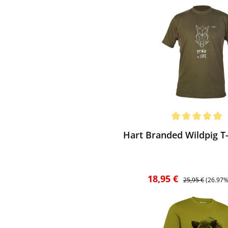
ewerten
chnittliche Bewertung von 5 von 5 Sternen
Hart Branded Wildpig T-
Verkaufspreis:
Regulärer Preis:
18,95 €
25,95 €
(26.97%