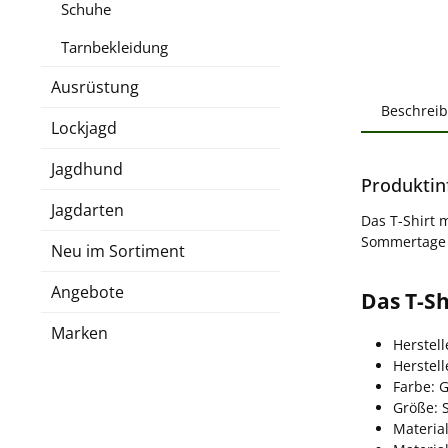
Schuhe
Tarnbekleidung
Ausrüstung
Beschrei
Lockjagd
Jagdhund
Produktin
Jagdarten
Das T-Shirt 
Sommertage g
Neu im Sortiment
Angebote
Das T-Sh
Marken
Herstell
Herstel
Farbe: 
Größe: 
Materia