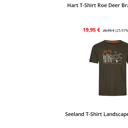
Hart T-Shirt Roe Deer Br
Verkaufspreis:
Regulärer Preis:
19,95 €
26,95 €
(25.97%
ewerten
Seeland T-Shirt Landscape