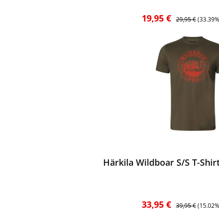
Verkaufspreis:
Regulärer Preis:
19,95 €
29,95 €
(33.39%
ewerten
Härkila Wildboar S/S T-Shir
Verkaufspreis:
Regulärer Preis:
33,95 €
39,95 €
(15.02%