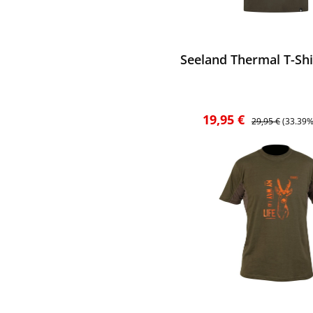
ewerten
Seeland Thermal T-Shi
Verkaufspreis:
Regulärer Preis:
19,95 €
29,95 €
(33.39%
ewerten