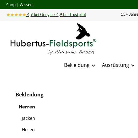
Shop
|
Wissen
 Hauptinhalt springen
Zur Suche springen
Zur Hauptnavigation springen
★★★★★
15+ Jahre
4,9 bei Google / 4,9 bei Trustpilot
Bekleidung
Ausrüstung
Bildergal
Bekleidung
Herren
Jacken
Hosen