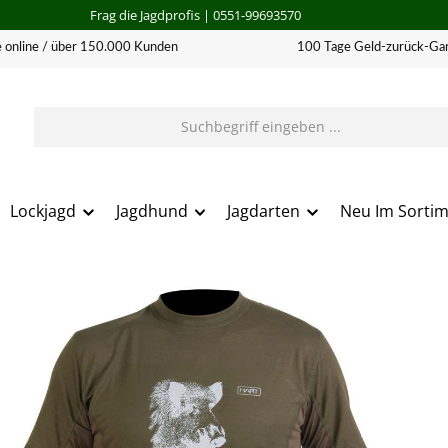
Frag die Jagdprofis
| 0551-99693570
 online / über 150.000 Kunden
100 Tage Geld-zurück-Gar
Lockjagd
Jagdhund
Jagdarten
Neu Im Sorti
erie überspringen