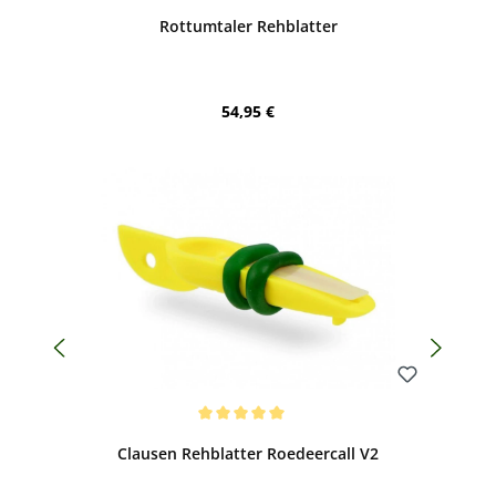
Durchschnittliche Bewertung von 4.97 von 5 Sternen
Rottumtaler Rehblatter
Regulärer Preis:
54,95 €
Bewerten
Durchschnittliche Bewertung von 5 von 5 Sternen
Clausen Rehblatter Roedeercall V2