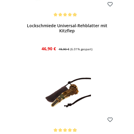
Bewerten
Durchschnittliche Bewertung von 4.96 von 5 Sternen
Lockschmiede Universal-Rehblatter mit
Kitzfiep
Verkaufspreis:
Regulärer Preis:
46,90 €
49,90 €
(6.01% gespart)
Bewerten