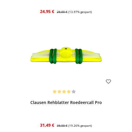
Verkaufspreis:
Regulärer Preis:
24,95 €
29,00 €
(13.97% gespart)
Bewerten
Durchschnittliche Bewertung von 4 von 5 Sternen
Clausen Rehblatter Roedeercall Pro
Verkaufspreis:
Regulärer Preis:
31,49 €
39,00 €
(19.26% gespart)