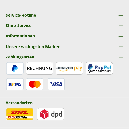
Service-Hotline
Shop-Service
Informationen
Unsere wichtigsten Marken
Zahlungsarten
PayPal
Rechnung
Amazon Pay
Später Bezahlen
SEPA Lastschrift
Kredit- oder Debitkarte
Versandarten
DHL
DPD