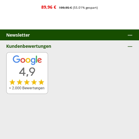
Verkaufspreis:
Regulärer Preis:
89,96 €
199,95 €
(55.01% gespart)
Newsletter
Kundenbewertungen