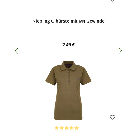
Bewerten
Niebling Ölbürste mit M4 Gewinde
Regulärer Preis:
2,49 €
Bewerten
Durchschnittliche Bewertung von 5 von 5 Sternen