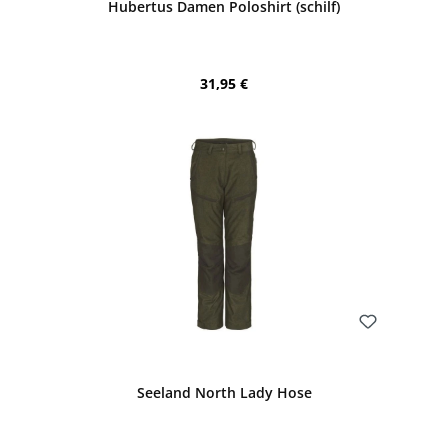
Hubertus Damen Poloshirt (schilf)
Regulärer Preis:
31,95 €
Bewerten
Seeland North Lady Hose