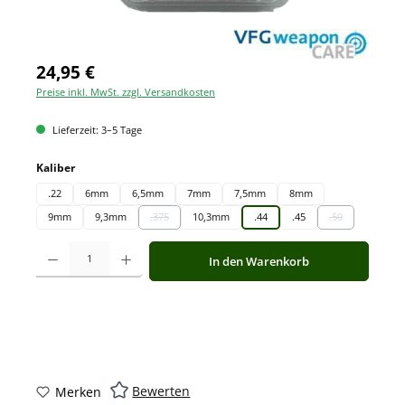
24,95 €
Preise inkl. MwSt. zzgl. Versandkosten
Lieferzeit: 3–5 Tage
auswählen
Kaliber
.22
6mm
6,5mm
7mm
7,5mm
8mm
9mm
9,3mm
.375
10,3mm
.44
.45
.50
(Diese Option ist zurzeit nicht verfügbar.)
(Diese Option is
Produkt Anzahl: Gib den gewünschten Wert ein oder benutze die Schaltfläche
In den Warenkorb
Bewerten
Merken