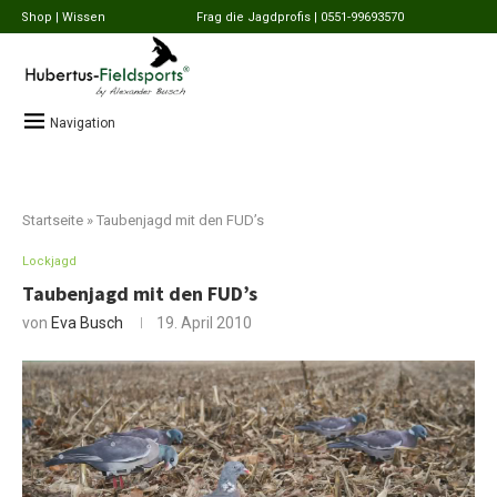
Shop
| Wissen
Frag die Jagdprofis | 0551-99693570
Navigation
Startseite
»
Taubenjagd mit den FUD’s
Lockjagd
Taubenjagd mit den FUD’s
von
Eva Busch
19. April 2010