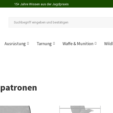
15+ Jahre Wissen aus der Jagdpraxis
Ausrüstung
Tarnung
Waffe & Munition
Wild
tpatronen