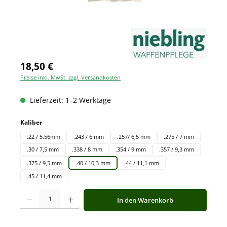
18,50 €
Preise inkl. MwSt. zzgl. Versandkosten
Lieferzeit: 1–2 Werktage
auswählen
Kaliber
.22 / 5.56mm
.243 / 6 mm
.257/ 6,5 mm
.275 / 7 mm
.30 / 7,5 mm
.338 / 8 mm
.354 / 9 mm
.357 / 9,3 mm
.375 / 9,5 mm
.40 / 10,3 mm
.44 / 11,1 mm
.45 / 11,4 mm
Produkt Anzahl: Gib den gewünschten Wert ein oder benutze die Schaltfläche
In den Warenkorb