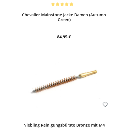
Bewerten
Durchschnittliche Bewertung von 5 von 5 Sternen
Chevalier Mainstone Jacke Damen (Autumn
Green)
Regulärer Preis:
84,95 €
Bewerten
Niebling Reinigungsbürste Bronze mit M4