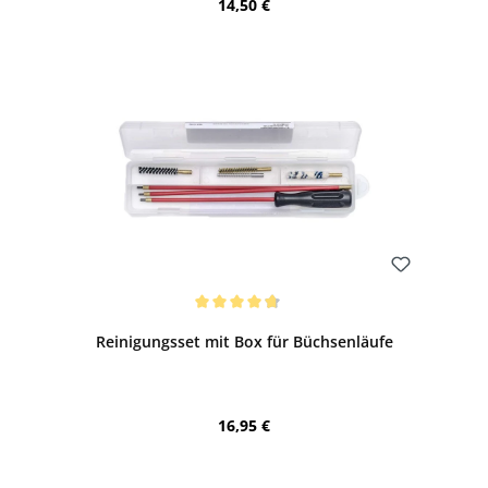
Regulärer Preis:
14,50 €
Bewerten
Durchschnittliche Bewertung von 4.67 von 5 Sternen
Reinigungsset mit Box für Büchsenläufe
Regulärer Preis:
16,95 €