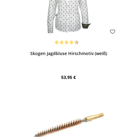
Bewerten
Durchschnittliche Bewertung von 4.5 von 5 Sternen
Skogen Jagdbluse Hirschmotiv (weiß)
Regulärer Preis:
53,95 €