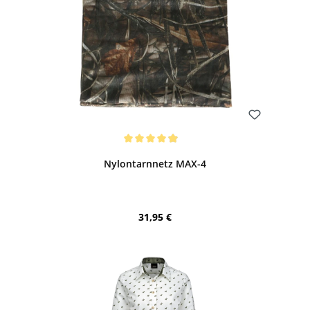
Bewerten
Durchschnittliche Bewertung von 4.93 von 5 Sternen
Nylontarnnetz MAX-4
Regulärer Preis:
31,95 €